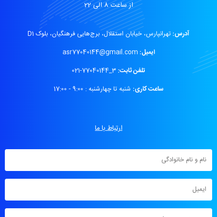
از ساعت 8 الی 22
آدرس:
تهرانپارس، خیابان استقلال، برج‌هایی فرهنگیان، بلوک D1
ایمیل:
asr77040144@gmail.com
تلفن ثابت:
3_77040144-021
ساعت کاری:
شنبه تا چهارشنبه : 9:00 - 17:00
ارتباط با ما