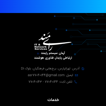
آرمان سیستم رایمند
ارتباطی پایدار، فناوری هوشمند
آدرس: تهرانپارس، برج‌هایی فرهنگیان، بلوک D1
ایمیل: asr77040144@gmail.com
تلفن ثابت: 77040144 - 77040143
خدمات