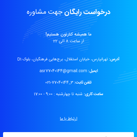
درخواست رایگان
جهت مشاوره
ما همیشه کنارتون هستیم!
از ساعت 8 الی 22
آدرس:
تهرانپارس، خیابان استقلال، برج‌هایی فرهنگیان، بلوک D1
ایمیل:
asr77040144@gmail.com
تلفن ثابت:
3_77040144-021
ساعت کاری:
شنبه تا چهارشنبه : 9:00 - 17:00
ارتباط با ما