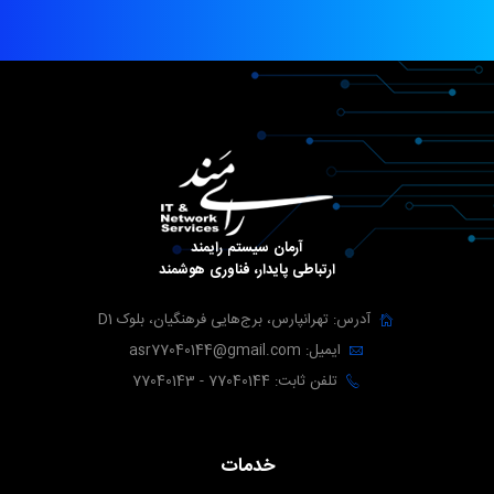
آرمان سیستم رایمند
ارتباطی پایدار، فناوری هوشمند
آدرس: تهرانپارس، برج‌هایی فرهنگیان، بلوک D1
ایمیل: asr77040144@gmail.com
تلفن ثابت: 77040144 - 77040143
خدمات