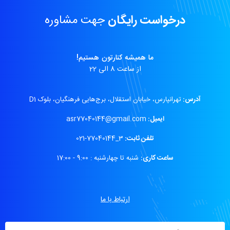
درخواست رایگان
جهت مشاوره
ما همیشه کنارتون هستیم!
از ساعت 8 الی 22
آدرس:
تهرانپارس، خیابان استقلال، برج‌هایی فرهنگیان، بلوک D1
ایمیل:
asr77040144@gmail.com
تلفن ثابت:
3_77040144-021
ساعت کاری:
شنبه تا چهارشنبه : 9:00 - 17:00
ارتباط با ما